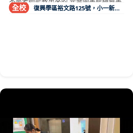
不是老師能教出來的 元喬圖書館總藏書
全校
復興學區裕文路125號，小一新生
量，英文原版幼兒繪本、easy to read,
招生中。(06)3319027
兒童文學讀本，青少年小說讀本，共計
23,348本，自幼培養閱讀的習慣與能
力，是未來自修學程的基石。