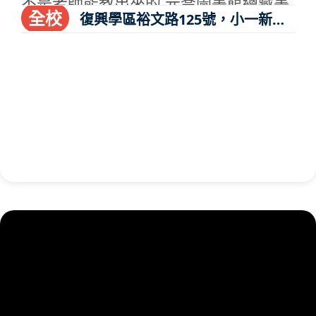
不是老師能教出來的 元喬圖書館總藏書
全校
復興學區裕文路125號，小一新生
量，英文原版幼兒繪本、easy to read,
招生中。(06)3319027
兒童文學讀本，青少年小說讀本，共計
23,348本，自幼培養閱讀的習慣與能
力，是未來自修學程的基石。