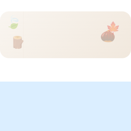
🍃
🍁
🌰
🪵